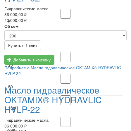
Гидравлические масла
36 000,00 ₽
40 000,00 ₽
5
Объем
10
Купить в 1 клик
Добавить в корзину
20
Подробнее
о Масло гидравлическое OKTAMIX® HYDRAVLIC
HVLP-32
50
Масло гидравлическое
OKTAMIX® HYDRAVLIC
HVLP-22
100
Гидравлические масла
36 000,00 ₽
200