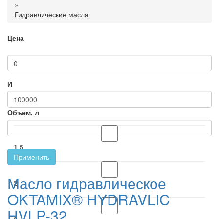
»
Гидравлические масла
Цена
И
Объем, л
1,5
Применить
Масло гидравлическое
2
OKTAMIX® HYDRAVLIC
HVLP-32
3