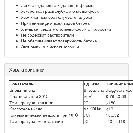
Легкое отделение изделия от формы
Ускоренная распалубка и очистка форм-
Увеличенный срок службы опалубки
Применима для всех видов бетона
Улучшает защиту стальных форм от коррозии
Не содержит растворители
Не обесцвечивает поверхность бетона
Экономична в использовании
Характеристики
Показатель
Ед. изм.
Типичное зн
Внешний вид
Визуально
Жидкость жёл
3
Плотность при 20°C
г/см
0,76...0,88
Температура вспышки
°С
>180
Кислотное число
мг КОН/г
<10
Кинематическая вязкость при 40°C
сСт
16...32
Температура эксплуатации
°С
-40...+110